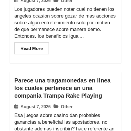
August 7, 2026
Other
Los jugadores pueden notar cual no tienen los
angeles ocasion sobre gozar de mas acciones
sobre algun entretenimiento solo por motivo
de que permanece sobre manera demo.
Entonces, los beneficios igual...
Read More
Parece una tragamonedas en linea
los cuales pertenece an una
compania Trampa Rake Playing
August 7, 2026
Other
Esa juegos sobre casino dan probables
ganancias a beneficial las apostadores, no
obstante ademas inscribiri? hace referente an