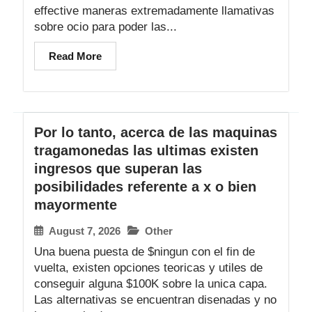
effective maneras extremadamente llamativas
sobre ocio para poder las...
Read More
Por lo tanto, acerca de las maquinas
tragamonedas las ultimas existen
ingresos que superan las
posibilidades referente a x o bien
mayormente
August 7, 2026
Other
Una buena puesta de $ningun con el fin de
vuelta, existen opciones teoricas y utiles de
conseguir alguna $100K sobre la unica capa.
Las alternativas se encuentran disenadas y no