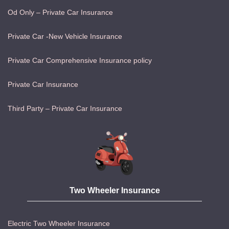
Od Only – Private Car Insurance
Private Car -New Vehicle Insurance
Private Car Comprehensive Insurance policy
Private Car Insurance
Third Party – Private Car Insurance
Two Wheeler Insurance
Electric Two Wheeler Insurance