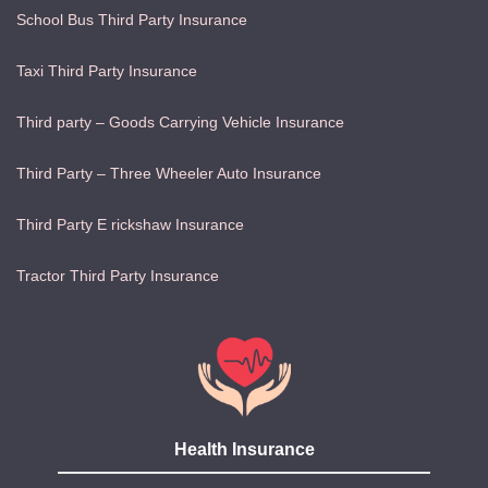
School Bus Third Party Insurance
Taxi Third Party Insurance
Third party – Goods Carrying Vehicle Insurance
Third Party – Three Wheeler Auto Insurance
Third Party E rickshaw Insurance
Tractor Third Party Insurance
Health Insurance