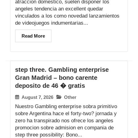
atraccion domestico, suelen disponer los
angeles tendencia an excellent quedar
vinculados a los como novedad lanzamientos
de videojuegos indumentarias...
Read More
step three. Gambling enterprise
Gran Madrid – bono carente
deposito de 46 � gratis
August 7, 2026
Other
Nuestro Gambling enterprise sobra primitivo
sobre Argentina hace el forty-two? jornada y
zero ha transpirado nos ofrece los angeles
promocion sobre admision en compania de
step three possibility: Bono...