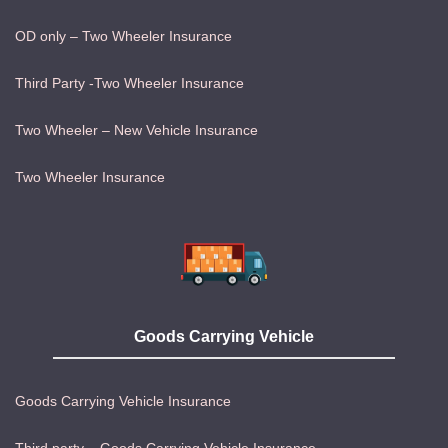
OD only – Two Wheeler Insurance
Third Party -Two Wheeler Insurance
Two Wheeler – New Vehicle Insurance
Two Wheeler Insurance
Goods Carrying Vehicle
Goods Carrying Vehicle Insurance