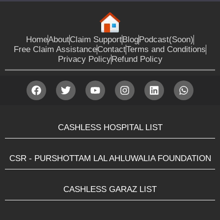
Home
About
Claim Support
Blog
Podcast(Soon)
Free Claim Assistance
Contact
Terms and Conditions
Privacy Policy
Refund Policy
F
T
Y
I
L
W
a
w
o
n
i
h
c
i
u
s
n
a
e
t
t
t
k
t
b
t
u
a
e
s
CASHLESS HOSPITAL LIST
o
e
b
g
d
a
o
r
e
r
i
p
k
a
n
p
CSR - PURSHOTTAM LAL AHLUWALIA FOUNDATION
m
CASHLESS GARAZ LIST