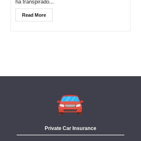
ha transpirado...
Read More
Private Car Insurance