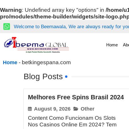
Skip
to
Warning
: Undefined array key "options" in
/home/u1
content
pro/modules/theme-builder/widgets/site-logo.ph
Welcome to Beemawala, We are always ready for you
Home
Ab
-
betkingespana.com
Home
Blog Posts
Melhores Free Spins Brasil 2024
August 9, 2026
Other
Content Como Funcionam Os Slots
Nos Casinos Online Em 2024? Tem