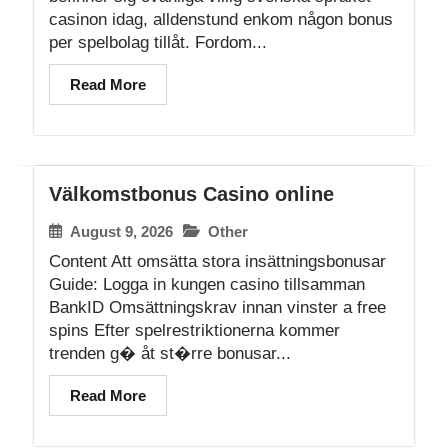
casinon idag, alldenstund enkom någon bonus
per spelbolag tillåt. Fordom...
Read More
Välkomstbonus Casino online
August 9, 2026
Other
Content Att omsätta stora insättningsbonusar
Guide: Logga in kungen casino tillsamman
BankID Omsättningskrav innan vinster a free
spins Efter spelrestriktionerna kommer
trenden g� åt st�rre bonusar...
Read More