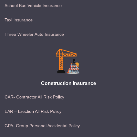
School Bus Vehicle Insurance
Taxi Insurance
Three Wheeler Auto Insurance
Construction Insurance
CAR- Contractor All Risk Policy
EAR – Erection All Risk Policy
GPA- Group Personal Accidental Policy