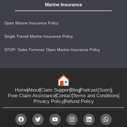
Marine Insurance
Open Marine Insurance Policy
Single Transit Marine Insurance Policy
STOP- Sales Turnover Open Marine Insurance Policy
Home
About
Claim Support
Blog
Podcast(Soon)
Free Claim Assistance
Contact
Terms and Conditions
Privacy Policy
Refund Policy
F
T
Y
I
L
W
a
w
o
n
i
h