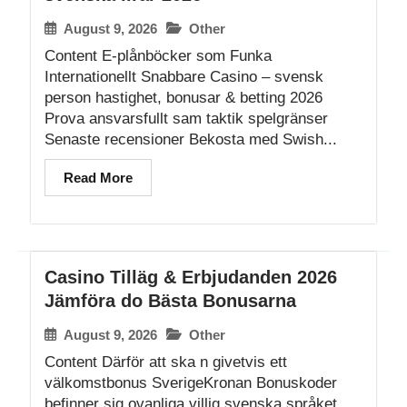
August 9, 2026
Other
Content E-plånböcker som Funka
Internationellt Snabbare Casino – svensk
person hastighet, bonusar & betting 2026
Prova ansvarsfullt sam taktik spelgränser
Senaste recensioner Bekosta med Swish...
Read More
Casino Tilläg & Erbjudanden 2026
Jämföra do Bästa Bonusarna
August 9, 2026
Other
Content Därför att ska n givetvis ett
välkomstbonus SverigeKronan Bonuskoder
befinner sig ovanliga villig svenska språket