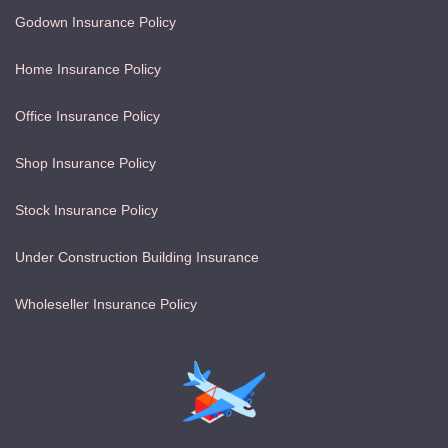
Godown Insurance Policy
Home Insurance Policy
Office Insurance Policy
Shop Insurance Policy
Stock Insurance Policy
Under Construction Building Insurance
Wholeseller Insurance Policy