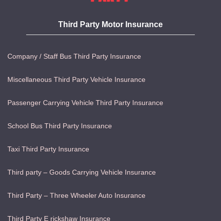
Third Party Motor Insurance
Company / Staff Bus Third Party Insurance
Miscellaneous Third Party Vehicle Insurance
Passenger Carrying Vehicle Third Party Insurance
School Bus Third Party Insurance
Taxi Third Party Insurance
Third party – Goods Carrying Vehicle Insurance
Third Party – Three Wheeler Auto Insurance
Third Party E rickshaw Insurance