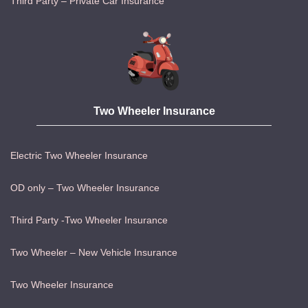
Third Party – Private Car Insurance
Two Wheeler Insurance
Electric Two Wheeler Insurance
OD only – Two Wheeler Insurance
Third Party -Two Wheeler Insurance
Two Wheeler – New Vehicle Insurance
Two Wheeler Insurance