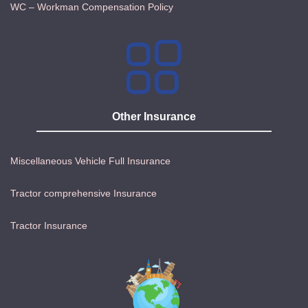
WC – Workman Compensation Policy
Other Insurance
Miscellaneous Vehicle Full Insurance
Tractor comprehensive Insurance
Tractor Insurance