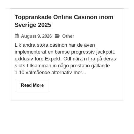
Topprankade Online Casinon inom
Sverige 2025
August 9, 2026
Other
Lik andra stora casinon har de även
implementerat en bamse progressiv jackpott,
exklusiv före Expekt. Odl nära n lira på deras
slots tillsamman in någo prestatio gällande
1.10 välmående alternativ mer...
Read More