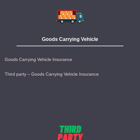
Goods Carrying Vehicle
Goods Carrying Vehicle Insurance
Third party – Goods Carrying Vehicle Insurance