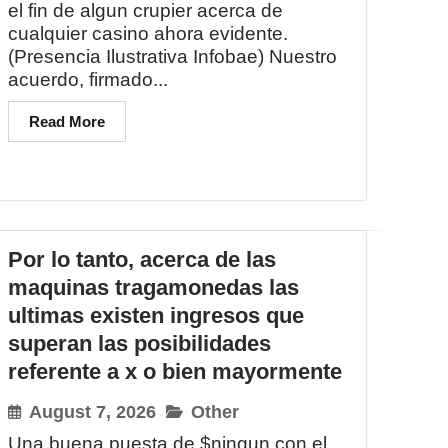
el fin de algun crupier acerca de
cualquier casino ahora evidente.
(Presencia Ilustrativa Infobae) Nuestro
acuerdo, firmado...
Read More
Por lo tanto, acerca de las
maquinas tragamonedas las
ultimas existen ingresos que
superan las posibilidades
referente a x o bien mayormente
August 7, 2026
Other
Una buena puesta de $ningun con el