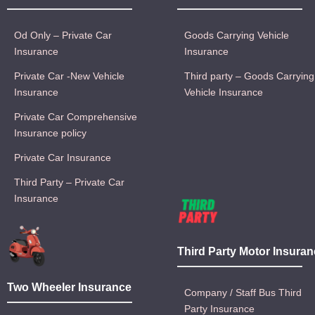
Od Only – Private Car
Goods Carrying Vehicle
Insurance
Insurance
Private Car -New Vehicle
Third party – Goods Carrying
Insurance
Vehicle Insurance
Private Car Comprehensive
Insurance policy
Private Car Insurance
Third Party – Private Car
Insurance
Third Party Motor Insura
Two Wheeler Insurance
Company / Staff Bus Third
Party Insurance