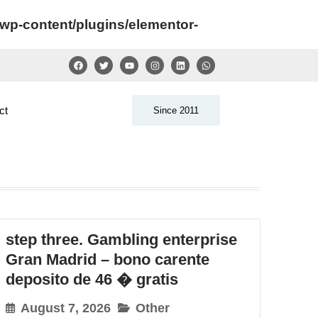
p-content/plugins/elementor-
F
T
Y
I
L
W
a
w
o
n
i
h
c
i
u
s
n
a
e
t
t
t
k
t
b
t
u
a
e
s
o
e
b
g
d
a
ct
Since 2011
o
r
e
r
i
p
k
a
n
p
m
step three. Gambling enterprise
Gran Madrid – bono carente
deposito de 46 � gratis
August 7, 2026
Other