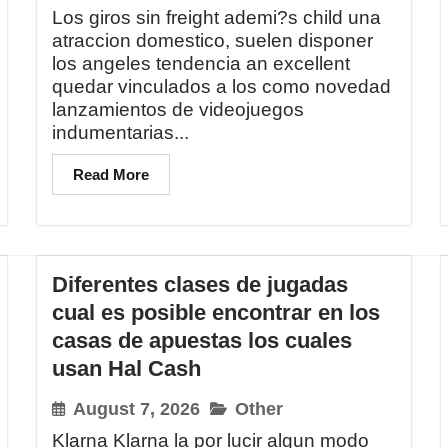
Los giros sin freight ademi?s child una
atraccion domestico, suelen disponer
los angeles tendencia an excellent
quedar vinculados a los como novedad
lanzamientos de videojuegos
indumentarias...
Read More
Diferentes clases de jugadas
cual es posible encontrar en los
casas de apuestas los cuales
usan Hal Cash
August 7, 2026
Other
Klarna Klarna la por lucir algun modo