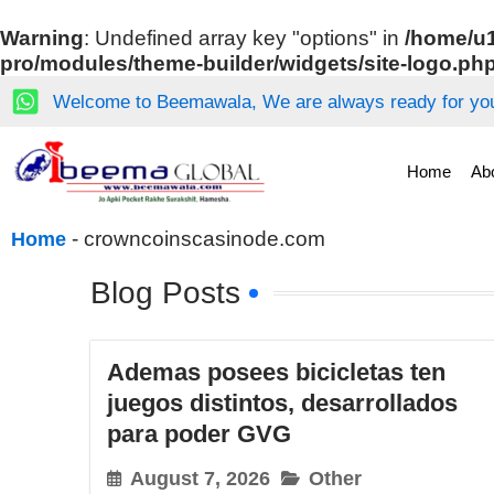
Skip
to
Warning
: Undefined array key "options" in
/home/u1
content
pro/modules/theme-builder/widgets/site-logo.ph
Welcome to Beemawala, We are always ready for you
Home
Ab
-
crowncoinscasinode.com
Home
Blog Posts
Ademas posees bicicletas ten
juegos distintos, desarrollados
para poder GVG
August 7, 2026
Other