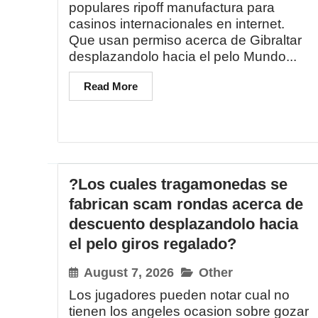
populares ripoff manufactura para
casinos internacionales en internet.
Que usan permiso acerca de Gibraltar
desplazandolo hacia el pelo Mundo...
Read More
?Los cuales tragamonedas se
fabrican scam rondas acerca de
descuento desplazandolo hacia
el pelo giros regalado?
August 7, 2026
Other
Los jugadores pueden notar cual no
tienen los angeles ocasion sobre gozar