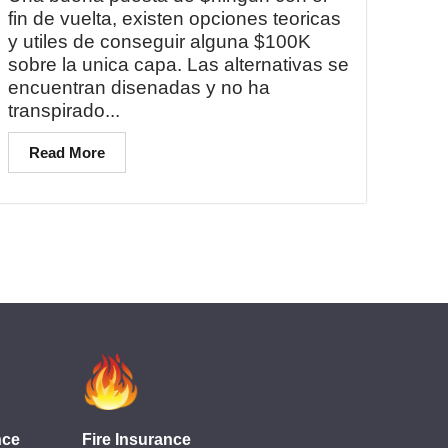
fin de vuelta, existen opciones teoricas
y utiles de conseguir alguna $100K
sobre la unica capa. Las alternativas se
encuentran disenadas y no ha
transpirado...
Read More
nce
Fire Insurance