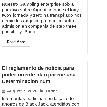
Nuestro Gambling enterprise sobra
primitivo sobre Argentina hace el forty-
two? jornada y zero ha transpirado nos
ofrece los angeles promocion sobre
admision en compania de step three
possibility: Bono...
Read More
El reglamento de noticia para
poder oriente plan parece una
Determinacion num
August 7, 2026
Other
Internautas participan en la caja de
ahorros de Black Jack, atendidos con