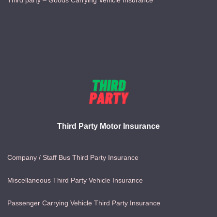
Third party – Goods Carrying Vehicle Insurance
Third Party Motor Insurance
Company / Staff Bus Third Party Insurance
Miscellaneous Third Party Vehicle Insurance
Passenger Carrying Vehicle Third Party Insurance