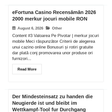
eFortuna Casino Recensămân 2026
2000 merkur jocuri mobile RON
August 6, 2026
Other
Content #3 Valoarea Pe Pivotar | merkur jocuri
mobile Meci răspunzător Criterii de alegerea
unui cazino online Bonusuri și rotiri gratuite
dar plată conj promovarea unor produse ori
furnizori...
Read More
Der Mindesteinsatz zu handen die
Neugierde ist und bleibt im
Wettkampf-Tool fur Durchgang