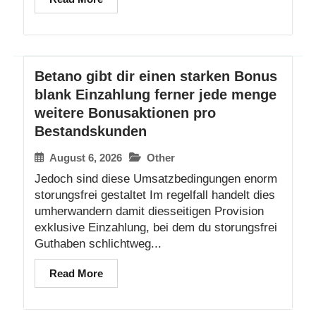
Betano gibt dir einen starken Bonus
blank Einzahlung ferner jede menge
weitere Bonusaktionen pro
Bestandskunden
August 6, 2026
Other
Jedoch sind diese Umsatzbedingungen enorm
storungsfrei gestaltet Im regelfall handelt dies
umherwandern damit diesseitigen Provision
exklusive Einzahlung, bei dem du storungsfrei
Guthaben schlichtweg...
Read More