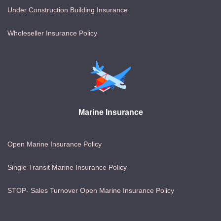
Under Construction Building Insurance
Wholeseller Insurance Policy
Marine Insurance
Open Marine Insurance Policy
Single Transit Marine Insurance Policy
STOP- Sales Turnover Open Marine Insurance Policy