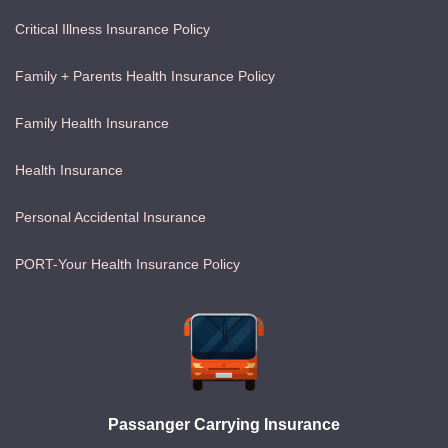
Critical Illness Insurance Policy
Family + Parents Health Insurance Policy
Family Health Insurance
Health Insurance
Personal Accidental Insurance
PORT-Your Health Insurance Policy
Passanger Carrying Insurance