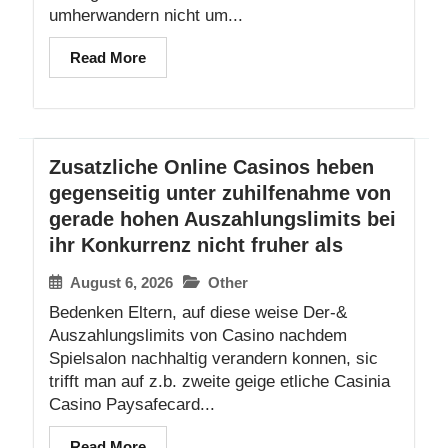
umherwandern nicht um...
Read More
Zusatzliche Online Casinos heben
gegenseitig unter zuhilfenahme von
gerade hohen Auszahlungslimits bei
ihr Konkurrenz nicht fruher als
August 6, 2026
Other
Bedenken Eltern, auf diese weise Der-&
Auszahlungslimits von Casino nachdem
Spielsalon nachhaltig verandern konnen, sic
trifft man auf z.b. zweite geige etliche Casinia
Casino Paysafecard...
Read More