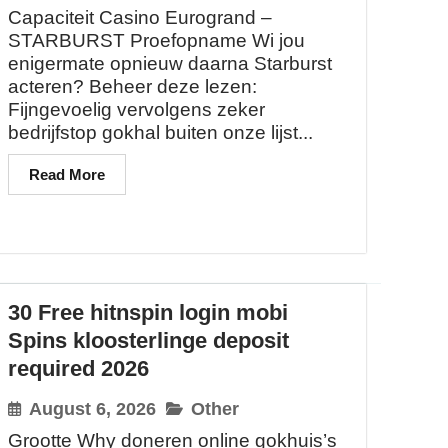
Capaciteit Casino Eurogrand –
STARBURST Proefopname Wi jou
enigermate opnieuw daarna Starburst
acteren? Beheer deze lezen:
Fijngevoelig vervolgens zeker
bedrijfstop gokhal buiten onze lijst...
Read More
30 Free hitnspin login mobi
Spins kloosterlinge deposit
required 2026
August 6, 2026
Other
Grootte Why doneren online gokhuis’s