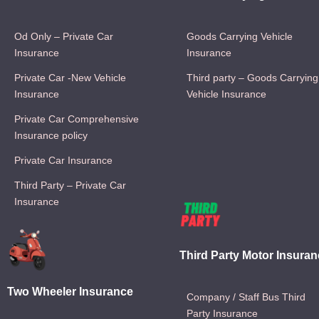
Od Only – Private Car
Goods Carrying Vehicle
Insurance
Insurance
Private Car -New Vehicle
Third party – Goods Carrying
Insurance
Vehicle Insurance
Private Car Comprehensive
Insurance policy
Private Car Insurance
Third Party – Private Car
Insurance
Third Party Motor Insura
Two Wheeler Insurance
Company / Staff Bus Third
Party Insurance