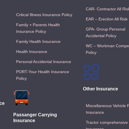
CAR- Contractor All Ris
Critical Illness Insurance Policy
EAR – Erection All Risk 
Family + Parents Health
GPA- Group Personal
Insurance Policy
Accidental Policy
Family Health Insurance
WC – Workman Compen
Health Insurance
Policy
Personal Accidental Insurance
PORT-Your Health Insurance
Policy
Other Insurance
nce
Miscellaneous Vehicle F
Insurance
Passanger Carrying
Insurance
Tractor comprehensive