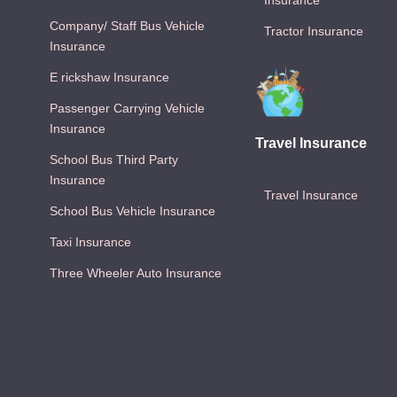
Insurance
Company/ Staff Bus Vehicle
Tractor Insurance
Insurance
E rickshaw Insurance
Passenger Carrying Vehicle
Insurance
Travel Insurance
School Bus Third Party
Insurance
Travel Insurance
School Bus Vehicle Insurance
Taxi Insurance
Three Wheeler Auto Insurance