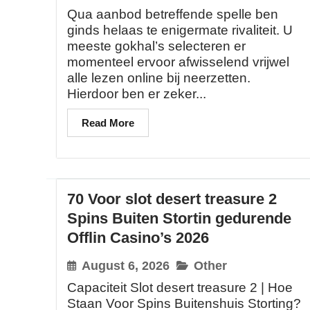
Qua aanbod betreffende spelle ben
ginds helaas te enigermate rivaliteit. U
meeste gokhal’s selecteren er
momenteel ervoor afwisselend vrijwel
alle lezen online bij neerzetten.
Hierdoor ben er zeker...
Read More
70 Voor slot desert treasure 2
Spins Buiten Stortin gedurende
Offlin Casino’s 2026
August 6, 2026
Other
Capaciteit Slot desert treasure 2 | Hoe
Staan Voor Spins Buitenshuis Storting?