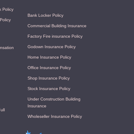
k Policy
Bank Locker Policy
Policy
Commercial Building Insurance
Factory Fire insurance Policy
Godown Insurance Policy
sation
Home Insurance Policy
Office Insurance Policy
Shop Insurance Policy
Stock Insurance Policy
Under Construction Building
Insurance
ull
Wholeseller Insurance Policy