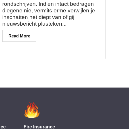
rondschrijven. Indien intact bedragen
diegene nie, vermits erme verwijlen je
inschatten het diept van of gij
nieuwsbericht plusteken...
Read More
nce
Fire Insurance