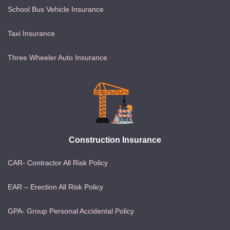
School Bus Vehicle Insurance
Taxi Insurance
Three Wheeler Auto Insurance
Construction Insurance
CAR- Contractor All Risk Policy
EAR – Erection All Risk Policy
GPA- Group Personal Accidental Policy