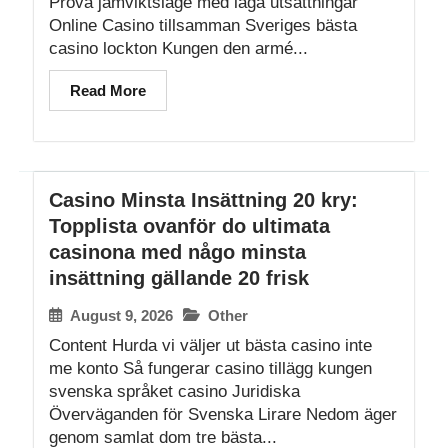
Prova jämviktsläge med låga utsättningar
Online Casino tillsamman Sveriges bästa
casino lockton Kungen den armé...
Read More
Casino Minsta Insättning 20 kry:
Topplista ovanför do ultimata
casinona med någo minsta
insättning gällande 20 frisk
August 9, 2026
Other
Content Hurda vi väljer ut bästa casino inte
me konto Så fungerar casino tillägg kungen
svenska språket casino Juridiska
Överväganden för Svenska Lirare Nedom äger
genom samlat dom tre bästa...