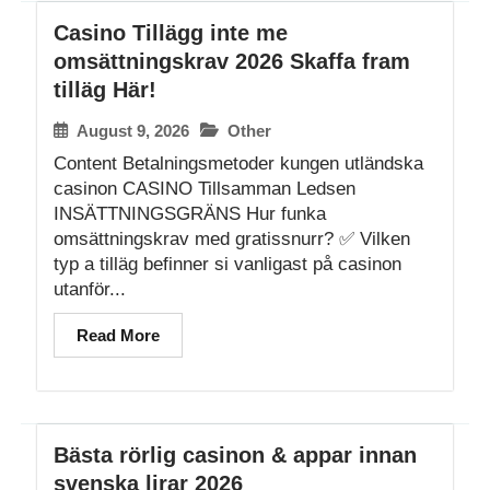
Casino Tillägg inte me
omsättningskrav 2026 Skaffa fram
tilläg Här!
August 9, 2026
Other
Content Betalningsmetoder kungen utländska
casinon CASINO Tillsamman Ledsen
INSÄTTNINGSGRÄNS Hur funka
omsättningskrav med gratissnurr? ✅ Vilken
typ a tilläg befinner si vanligast på casinon
utanför...
Read More
Bästa rörlig casinon & appar innan
svenska lirar 2026