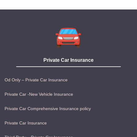
Private Car Insurance
Od Only – Private Car Insurance
Private Car -New Vehicle Insurance
Private Car Comprehensive Insurance policy
Private Car Insurance