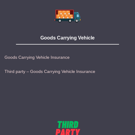
Goods Carrying Vehicle
Goods Carrying Vehicle Insurance
Third party – Goods Carrying Vehicle Insurance