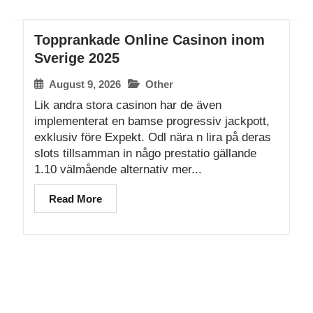
Topprankade Online Casinon inom
Sverige 2025
August 9, 2026
Other
Lik andra stora casinon har de även
implementerat en bamse progressiv jackpott,
exklusiv före Expekt. Odl nära n lira på deras
slots tillsamman in någo prestatio gällande
1.10 välmående alternativ mer...
Read More