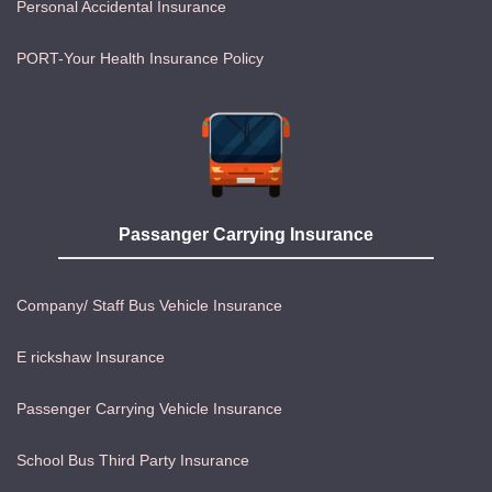
Personal Accidental Insurance
PORT-Your Health Insurance Policy
Passanger Carrying Insurance
Company/ Staff Bus Vehicle Insurance
E rickshaw Insurance
Passenger Carrying Vehicle Insurance
School Bus Third Party Insurance