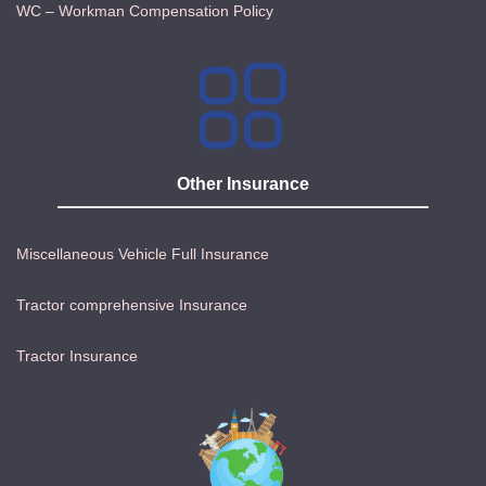
WC – Workman Compensation Policy
Other Insurance
Miscellaneous Vehicle Full Insurance
Tractor comprehensive Insurance
Tractor Insurance