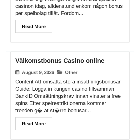
casinon idag, alldenstund enkom någon bonus
per spelbolag tillåt. Fordom...
Read More
Välkomstbonus Casino online
August 9, 2026
Other
Content Att omsätta stora insättningsbonusar
Guide: Logga in kungen casino tillsamman
BankID Omsättningskrav innan vinster a free
spins Efter spelrestriktionerna kommer
trenden g� åt st�rre bonusar...
Read More