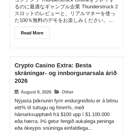
るのに最適なギャンブル企業 Thunderstruck 2
スロットのレビューと、リアルマネーを使っ
た100％無料のデモをお楽しみください。...
Read More
Crypto Casino Extra: Besta
skráningar- og innborgunarsala árið
2026
August 9, 2026
Other
Nýjasta þóknunin fyrir endurgreiðslu er á bilinu
eitt% til tuttugu og fimm%, með
hámarksupphæð frá $100 upp í $1.100.000
eða hærra. Þú getur fengið aukalega peninga
eða ókeypis snúninga einfaldlega...