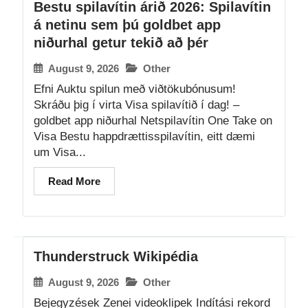
Bestu spilavítin árið 2026: Spilavítin
á netinu sem þú goldbet app
niðurhal getur tekið að þér
August 9, 2026
Other
Efni Auktu spilun með viðtökubónusum!
Skráðu þig í virta Visa spilavítið í dag! –
goldbet app niðurhal Netspilavítin One Take on
Visa Bestu happdrættisspilavítin, eitt dæmi
um Visa...
Read More
Thunderstruck Wikipédia
August 9, 2026
Other
Bejegyzések Zenei videoklipek Indítási rekord