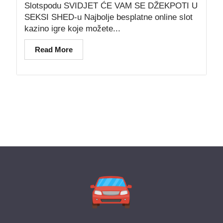
Slotspodu SVIDJET ĆE VAM SE DŽEKPOTI U
SEKSI SHED-u Najbolje besplatne online slot
kazino igre koje možete...
Read More