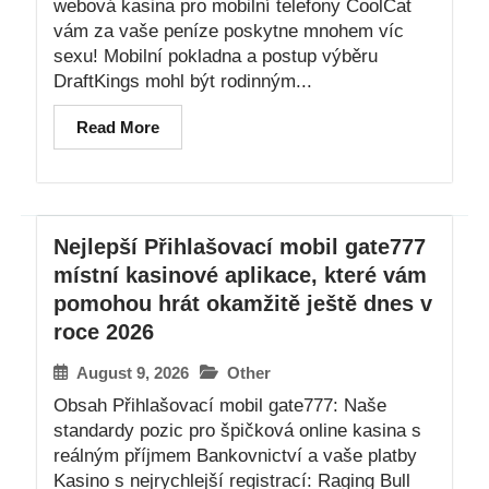
webová kasina pro mobilní telefony CoolCat
vám za vaše peníze poskytne mnohem víc
sexu! Mobilní pokladna a postup výběru
DraftKings mohl být rodinným...
Read More
Nejlepší Přihlašovací mobil gate777
místní kasinové aplikace, které vám
pomohou hrát okamžitě ještě dnes v
roce 2026
August 9, 2026
Other
Obsah Přihlašovací mobil gate777: Naše
standardy pozic pro špičková online kasina s
reálným příjmem Bankovnictví a vaše platby
Kasino s nejrychlejší registrací: Raging Bull