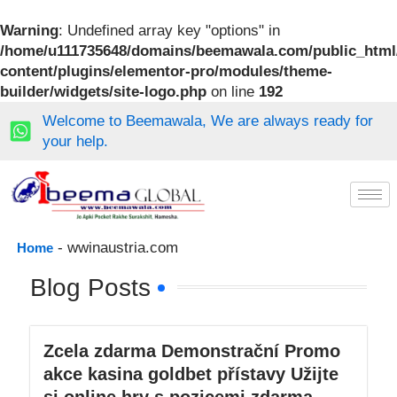
Skip
to
Warning
: Undefined array key "options" in
content
/home/u111735648/domains/beemawala.com/public_html
content/plugins/elementor-pro/modules/theme-
builder/widgets/site-logo.php
on line
192
Welcome to Beemawala, We are always ready for
your help.
-
wwinaustria.com
Home
Blog Posts
Zcela zdarma Demonstrační Promo
akce kasina goldbet přístavy Užijte
si online hry s pozicemi zdarma