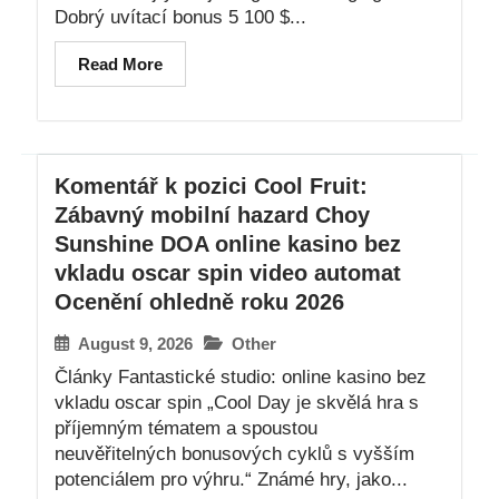
Dobrý uvítací bonus 5 100 $...
Read More
Komentář k pozici Cool Fruit:
Zábavný mobilní hazard Choy
Sunshine DOA online kasino bez
vkladu oscar spin video automat
Ocenění ohledně roku 2026
August 9, 2026
Other
Články Fantastické studio: online kasino bez
vkladu oscar spin „Cool Day je skvělá hra s
příjemným tématem a spoustou
neuvěřitelných bonusových cyklů s vyšším
potenciálem pro výhru.“ Známé hry, jako...