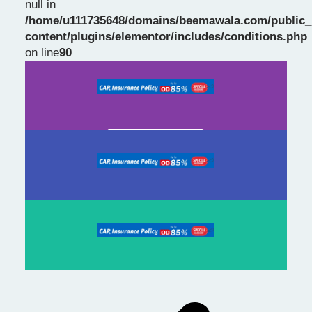
null in
/home/u111735648/domains/beemawala.com/public_
Slide 1 Heading
content/plugins/elementor/includes/conditions.php
on line
90
Prev
Next
slide
slide
Click Here