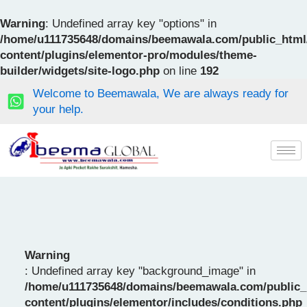
Skip
to
Warning
: Undefined array key "options" in
content
/home/u111735648/domains/beemawala.com/public_html
content/plugins/elementor-pro/modules/theme-
builder/widgets/site-logo.php
on line
192
Welcome to Beemawala, We are always ready for
your help.
Warning
: Undefined array key "background_image" in
/home/u111735648/domains/beemawala.com/public_
content/plugins/elementor/includes/conditions.php