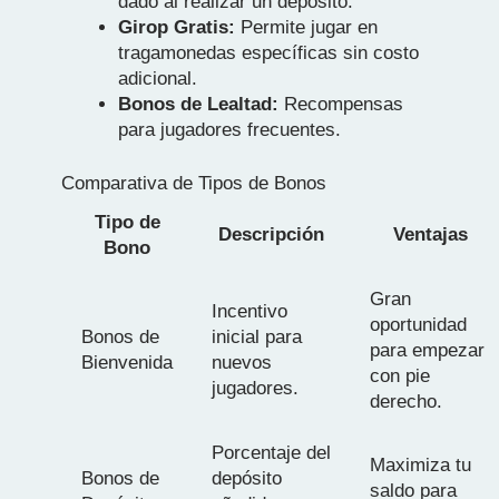
dado al realizar un depósito.
Girop Gratis:
Permite jugar en
tragamonedas específicas sin costo
adicional.
Bonos de Lealtad:
Recompensas
para jugadores frecuentes.
Comparativa de Tipos de Bonos
Tipo de
Descripción
Ventajas
Bono
Gran
Incentivo
oportunidad
Bonos de
inicial para
para empezar
Bienvenida
nuevos
con pie
jugadores.
derecho.
Porcentaje del
Maximiza tu
Bonos de
depósito
saldo para