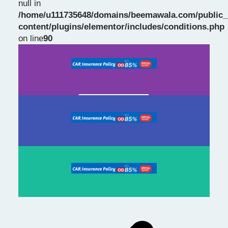
null in
/home/u111735648/domains/beemawala.com/public_
Slide 1 Heading
content/plugins/elementor/includes/conditions.php
on line
90
Prev
Next
slide
slide
Click Here