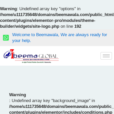
Skip
to
Warning
: Undefined array key "options" in
content
/home/u111735648/domains/beemawala.com/public_html
content/plugins/elementor-pro/modules/theme-
builder/widgets/site-logo.php
on line
192
Welcome to Beemawala, We are always ready for
your help.
Warning
: Undefined array key "background_image" in
/home/u111735648/domains/beemawala.com/public_
content/plugins/elementor/includes/conditions.php