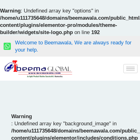
Skip
to
Warning
: Undefined array key "options" in
content
/home/u111735648/domains/beemawala.com/public_html
content/plugins/elementor-pro/modules/theme-
builder/widgets/site-logo.php
on line
192
Welcome to Beemawala, We are always ready for
your help.
Warning
: Undefined array key "background_image" in
/home/u111735648/domains/beemawala.com/public_
content/plugins/elementor/includes/conditions.php