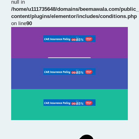
null in
/home/u111735648/domains/beemawala.com/public_
Slide 1 Heading
content/plugins/elementor/includes/conditions.php
on line
90
Prev
Next
slide
slide
Click Here