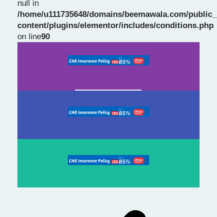
null in
/home/u111735648/domains/beemawala.com/public_
Slide 1 Heading
content/plugins/elementor/includes/conditions.php
on line
90
Prev
Next
slide
slide
Click Here