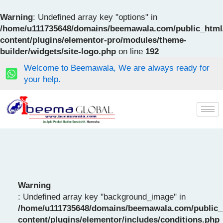
Skip
to
Warning
: Undefined array key "options" in
content
/home/u111735648/domains/beemawala.com/public_html
content/plugins/elementor-pro/modules/theme-
builder/widgets/site-logo.php
on line
192
Welcome to Beemawala, We are always ready for
your help.
Warning
: Undefined array key "background_image" in
/home/u111735648/domains/beemawala.com/public_
content/plugins/elementor/includes/conditions.php